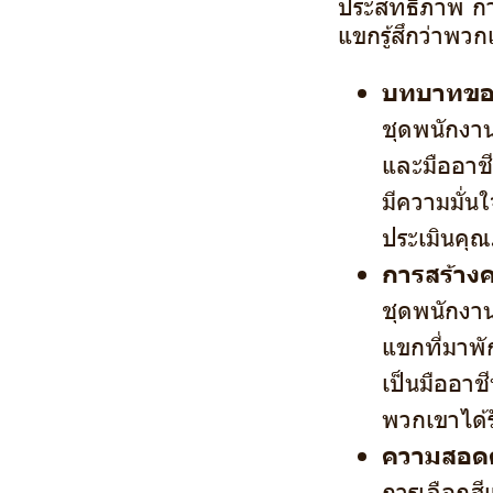
ประสิทธิภาพ กา
แขกรู้สึกว่าพว
บทบาทขอ
ชุดพนักงา
และมืออาช
มีความมั่น
ประเมินค
การสร้าง
ชุดพนักงาน
แขกที่มาพั
เป็นมืออาช
พวกเขาได้ร
ความสอดค
การเลือกส