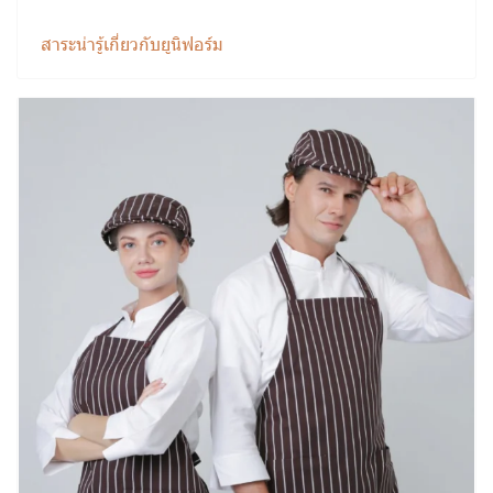
สาระน่ารู้เกี่ยวกับยูนิฟอร์ม