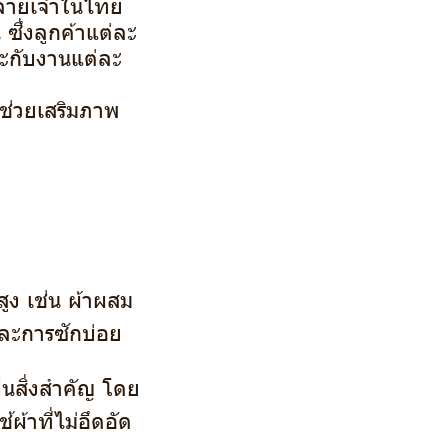
หลายเจ้าในไทย
ึ่งลูกค้าแต่ละ
าะกับงานแต่ละ
่ช่วยเสริมภาพ
ูง เช่น ผ้าผสม
ละการซักบ่อย
นสิ่งสำคัญ โดย
้ผ้าที่ไม่อึดอัด