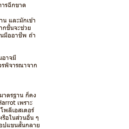
ะการฉีกขาด
าน และมักเข้า
ากขึ้นจะช่วย
็นมืออาชีพ ถ้า
นอาจมี
ควรพิจารณาจาก
นมาตรฐาน ก็คง
 Harrot เพราะ
โพลีเอสเตอร์
ือในส่วนอื่น ๆ
้อปแขนสั้นกลาย