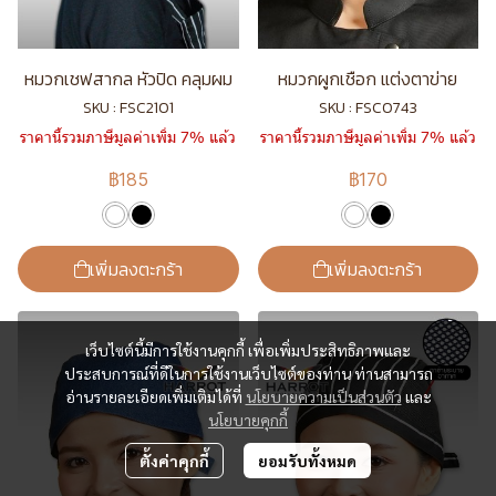
หมวกเชฟสากล หัวปิด คลุมผม
หมวกผูกเชือก แต่งตาข่าย
SKU : FSC2101
SKU : FSC0743
ราคานี้รวมภาษีมูลค่าเพิ่ม 7% แล้ว
ราคานี้รวมภาษีมูลค่าเพิ่ม 7% แล้ว
฿185
฿170
เพิ่มลงตะกร้า
เพิ่มลงตะกร้า
เว็บไซต์นี้มีการใช้งานคุกกี้ เพื่อเพิ่มประสิทธิภาพและ
ประสบการณ์ที่ดีในการใช้งานเว็บไซต์ของท่าน ท่านสามารถ
อ่านรายละเอียดเพิ่มเติมได้ที่
นโยบายความเป็นส่วนตัว
และ
นโยบายคุกกี้
ตั้งค่าคุกกี้
ยอมรับทั้งหมด