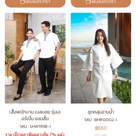
เพิ่มลงตะกร้า
เพิ่มลงตะกร้า
เสื้อพนักงาน เบลบอย รุ่นเอ
ชุดคลุมอาบน้ำ
อร์เบิ้น แขนสั้น
SKU : BHR0002-1
SKU : SHW1911B-1
฿660
ราคานี้รวมภาษีมูลค่าเพิ่ม 7% แล้ว