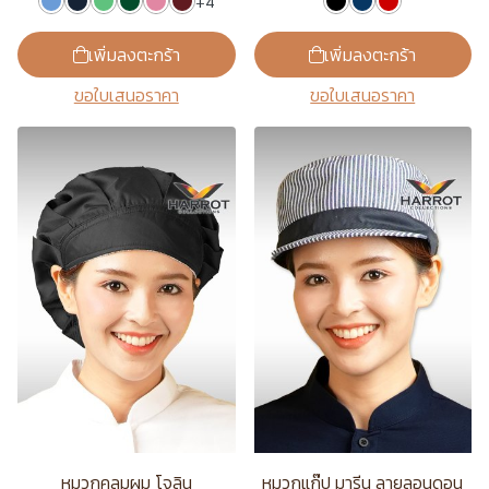
+4
เพิ่มลงตะกร้า
เพิ่มลงตะกร้า
ขอใบเสนอราคา
ขอใบเสนอราคา
หมวกคลุมผม โจลิน
หมวกแก๊ป มารีน ลายลอนดอน