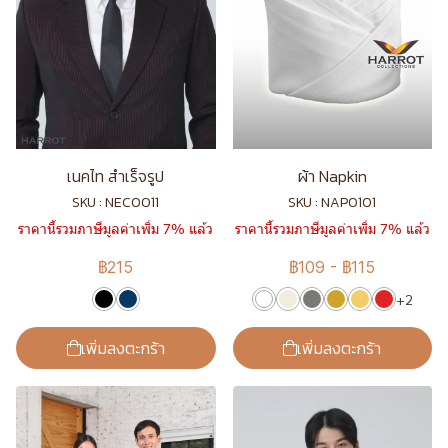
เนคไท สำเร็จรูป
ผ้า Napkin
SKU : NEC0011
SKU : NAP0101
ราคานี้รวมภาษีมูลค่าเพิ่ม 7% แล้ว
ราคานี้รวมภาษีมูลค่าเพิ่ม 7% แล้ว
฿215
฿109
-
฿115
+2
เพิ่มลงตะกร้า
เพิ่มลงตะกร้า