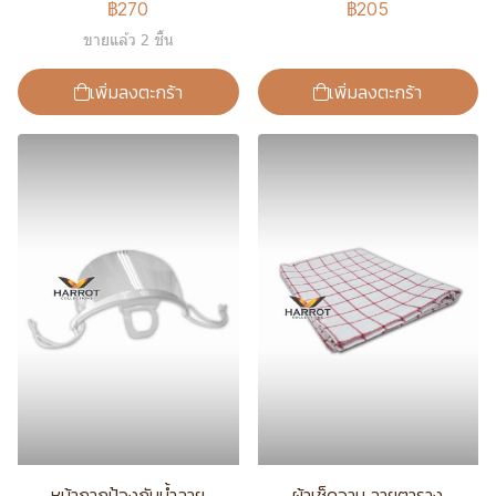
฿270
฿205
ขายแล้ว 2 ชิ้น
เพิ่มลงตะกร้า
เพิ่มลงตะกร้า
หน้ากากป้องกันน้ำลาย
ผ้าเช็ดจาน ลายตาราง