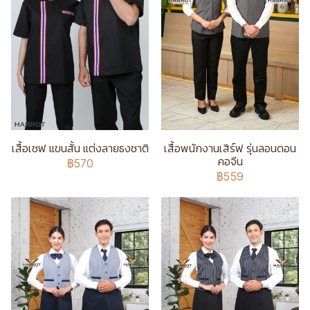
เสื้อเชฟ แขนสั้น แต่งลายธงชาติ
เสื้อพนักงานเสิร์ฟ รุ่นลอนดอน
คอจีน
฿570
฿559