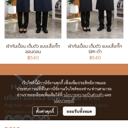
ผ้ากันเปื้อน เต็มตัว แบบเสื้อกั๊ก
ผ้ากันเปื้อน เต็มตัว แบบเสื้อกั๊ก
ลอนดอน
GM-ดำ
฿540
฿540
เว็บไซต์นี้มีการใช้งานคุกกี้ เพื่อเพิ่มประสิทธิภาพและ
ประสบการณ์ที่ดีในการใช้งานเว็บไซต์ของท่าน ท่านสามารถ
อ่านรายละเอียดเพิ่มเติมได้ที่
นโยบายความเป็นส่วนตัว
และ
บริษัท แอร์โรว์ แอพแพเรล จำกัด
นโยบายคุกกี้
ที่อยู่บริษัท : เลขที่ 3,3/1,3/2 ก.ลาดพร้าว ซ.64 แยก 4 แขวง
วังทองหลาง เขตวังทองหลาง กรุงเทพฯ 10310
ตั้งค่าคุกกี้
ยอมรับทั้งหมด