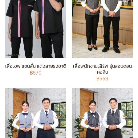
เสื้อเชฟ แขนสั้น แต่งลายธงชาติ
เสื้อพนักงานเสิร์ฟ รุ่นลอนดอน
คอจีน
฿570
฿559