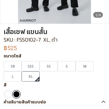
1/4
เสื้อเชฟ แขนสั้น
SKU : FSS0102-7
XL, ดำ
฿525
ขนาดไซส์
38
SSS
SS
S
M
L
XL
สี
คำอธิบายสินค้าแบบย่อ