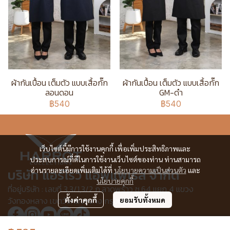
ผ้ากันเปื้อน เต็มตัว แบบเสื้อกั๊ก
ผ้ากันเปื้อน เต็มตัว แบบเสื้อกั๊ก
ลอนดอน
GM-ดำ
฿540
฿540
เว็บไซต์นี้มีการใช้งานคุกกี้ เพื่อเพิ่มประสิทธิภาพและ
ประสบการณ์ที่ดีในการใช้งานเว็บไซต์ของท่าน ท่านสามารถ
อ่านรายละเอียดเพิ่มเติมได้ที่
นโยบายความเป็นส่วนตัว
และ
บริษัท แอร์โรว์ แอพแพเรล จำกัด
นโยบายคุกกี้
ที่อยู่บริษัท : เลขที่ 3,3/1,3/2 ก.ลาดพร้าว ซ.64 แยก 4 แขวง
วังทองหลาง เขตวังทองหลาง กรุงเทพฯ 10310
ตั้งค่าคุกกี้
ยอมรับทั้งหมด