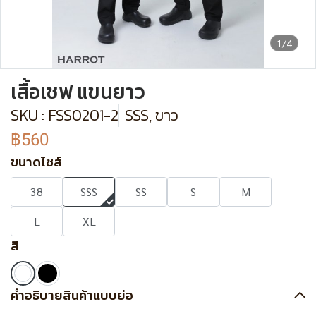
1/4
เสื้อเชฟ แขนยาว
SKU : FSS0201-2
SSS, ขาว
฿560
ขนาดไซส์
38
SSS
SS
S
M
L
XL
สี
คำอธิบายสินค้าแบบย่อ