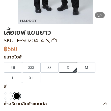
1/4
เสื้อเชฟ แขนยาว
SKU : FSS0204-4
S, ดำ
฿560
ขนาดไซส์
38
SSS
SS
S
M
L
XL
สี
คำอธิบายสินค้าแบบย่อ