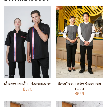
เสื้อเชฟ แขนสั้น แต่งลายธงชาติ
เสื้อพนักงานเสิร์ฟ รุ่นลอนดอน
คอจีน
฿570
฿559