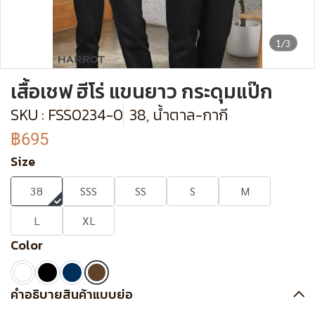
1/3
เสื้อเชฟ ฮีโร่ แขนยาว กระดุมแป๊ก
SKU : FSS0234-0
38, น้ำตาล-กากี
฿695
Size
38
SSS
SS
S
M
L
XL
Color
คำอธิบายสินค้าแบบย่อ