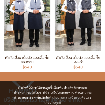
ผ้ากันเปื้อน เต็มตัว แบบเสื้อกั๊ก
ผ้ากันเปื้อน เต็มตัว แบบเสื้อกั๊ก
ลอนดอน
GM-ดำ
฿540
฿540
เว็บไซต์นี้มีการใช้งานคุกกี้ เพื่อเพิ่มประสิทธิภาพและ
ประสบการณ์ที่ดีในการใช้งานเว็บไซต์ของท่าน ท่านสามารถ
บริษัท แอร์โรว์ แอพแพเรล จำกัด
อ่านรายละเอียดเพิ่มเติมได้ที่
นโยบายความเป็นส่วนตัว
และ
นโยบายคุกกี้