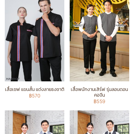
เสื้อเชฟ แขนสั้น แต่งลายธงชาติ
เสื้อพนักงานเสิร์ฟ รุ่นลอนดอน
คอจีน
฿570
฿559