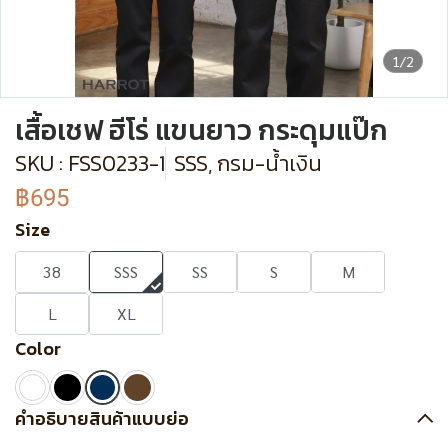
1/2
เสื้อเชฟ ฮีโร่ แขนยาว กระดุมแป๊ก
SKU : FSS0233-1
SSS, กรม-น้ำเงิน
฿695
Size
38
SSS
SS
S
M
L
XL
Color
คำอธิบายสินค้าแบบย่อ