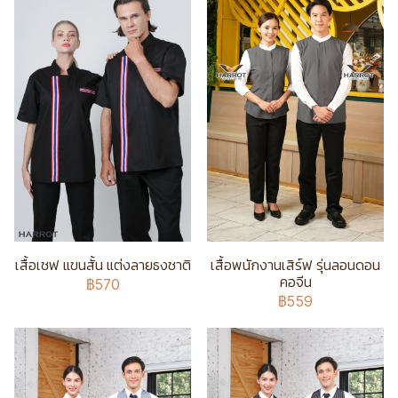
เสื้อเชฟ แขนสั้น แต่งลายธงชาติ
เสื้อพนักงานเสิร์ฟ รุ่นลอนดอน
คอจีน
฿570
฿559