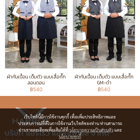
ผ้ากันเปื้อน เต็มตัว แบบเสื้อกั๊ก
ผ้ากันเปื้อน เต็มตัว แบบเสื้อกั๊ก
ลอนดอน
GM-ดำ
฿540
฿540
เว็บไซต์นี้มีการใช้งานคุกกี้ เพื่อเพิ่มประสิทธิภาพและ
ประสบการณ์ที่ดีในการใช้งานเว็บไซต์ของท่าน ท่านสามารถ
บริษัท แอร์โรว์ แอพแพเรล จำกัด
อ่านรายละเอียดเพิ่มเติมได้ที่
นโยบายความเป็นส่วนตัว
และ
นโยบายคุกกี้