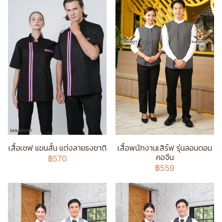
เสื้อเชฟ แขนสั้น แต่งลายธงชาติ
เสื้อพนักงานเสิร์ฟ รุ่นลอนดอน
คอจีน
฿570
฿559