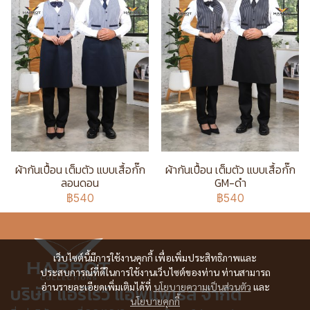
ผ้ากันเปื้อน เต็มตัว แบบเสื้อกั๊ก
ผ้ากันเปื้อน เต็มตัว แบบเสื้อกั๊ก
ลอนดอน
GM-ดำ
฿540
฿540
เว็บไซต์นี้มีการใช้งานคุกกี้ เพื่อเพิ่มประสิทธิภาพและ
ประสบการณ์ที่ดีในการใช้งานเว็บไซต์ของท่าน ท่านสามารถ
อ่านรายละเอียดเพิ่มเติมได้ที่
นโยบายความเป็นส่วนตัว
และ
บริษัท แอร์โรว์ แอพแพเรล จำกัด
นโยบายคุกกี้