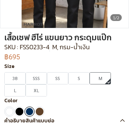
1/2
เสื้อเชฟ ฮีโร่ แขนยาว กระดุมแป๊ก
SKU : FSS0233-4
M, กรม-น้ำเงิน
฿695
Size
38
SSS
SS
S
M
L
XL
Color
คำอธิบายสินค้าแบบย่อ