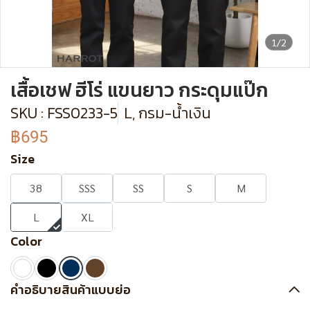
1/2
เสื้อเชฟ ฮีโร่ แขนยาว กระดุมแป๊ก
SKU : FSS0233-5
L, กรม-น้ำเงิน
฿695
Size
38
SSS
SS
S
M
L
XL
Color
คำอธิบายสินค้าแบบย่อ