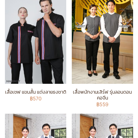
เสื้อเชฟ แขนสั้น แต่งลายธงชาติ
เสื้อพนักงานเสิร์ฟ รุ่นลอนดอน
คอจีน
฿570
฿559