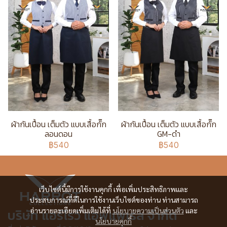
ผ้ากันเปื้อน เต็มตัว แบบเสื้อกั๊ก
ผ้ากันเปื้อน เต็มตัว แบบเสื้อกั๊ก
ลอนดอน
GM-ดำ
฿540
฿540
เว็บไซต์นี้มีการใช้งานคุกกี้ เพื่อเพิ่มประสิทธิภาพและ
ประสบการณ์ที่ดีในการใช้งานเว็บไซต์ของท่าน ท่านสามารถ
บริษัท แอร์โรว์ แอพแพเรล จำกัด
อ่านรายละเอียดเพิ่มเติมได้ที่
นโยบายความเป็นส่วนตัว
และ
นโยบายคุกกี้