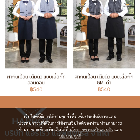
ผ้ากันเปื้อน เต็มตัว แบบเสื้อกั๊ก
ผ้ากันเปื้อน เต็มตัว แบบเสื้อกั๊ก
ลอนดอน
GM-ดำ
฿540
฿540
เว็บไซต์นี้มีการใช้งานคุกกี้ เพื่อเพิ่มประสิทธิภาพและ
ประสบการณ์ที่ดีในการใช้งานเว็บไซต์ของท่าน ท่านสามารถ
อ่านรายละเอียดเพิ่มเติมได้ที่
นโยบายความเป็นส่วนตัว
และ
บริษัท แอร์โรว์ แอพแพเรล จำกัด
นโยบายคุกกี้