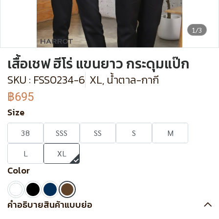
1/3
เสื้อเชฟ ฮีโร่ แขนยาว กระดุมแป๊ก
SKU : FSS0234-6
XL, น้ำตาล-กากี
฿695
Size
38
SSS
SS
S
M
L
XL
Color
คำอธิบายสินค้าแบบย่อ