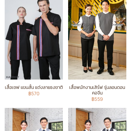
เสื้อเชฟ แขนสั้น แต่งลายธงชาติ
เสื้อพนักงานเสิร์ฟ รุ่นลอนดอน
คอจีน
฿570
฿559