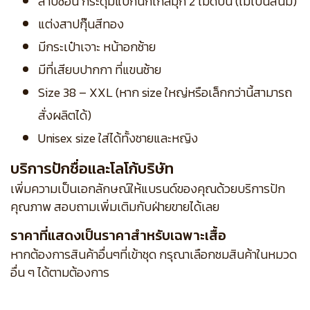
สาบซ่อน กระดุมแป๊กนิกเกิ้ลมุก 2 เม็ดบน (ไม่เป็นสนิม)
แต่งสาปกุ๊นสีทอง
มีกระเป๋าเจาะ หน้าอกซ้าย
มีที่เสียบปากกา ที่แขนซ้าย
Size 38 – XXL (หาก size ใหญ่หรือเล็กกว่านี้สามารถ
สั่งผลิตได้)
Unisex size ใส่ได้ทั้งชายและหญิง
บริการปักชื่อและโลโก้บริษัท
เพิ่มความเป็นเอกลักษณ์ให้แบรนด์ของคุณด้วยบริการปัก
คุณภาพ สอบถามเพิ่มเติมกับฝ่ายขายได้เลย
ราคาที่แสดงเป็นราคาสำหรับเฉพาะเสื้อ
หากต้องการสินค้าอื่นๆที่เข้าชุด กรุณาเลือกชมสินค้าในหมวด
อื่น ๆ ได้ตามต้องการ