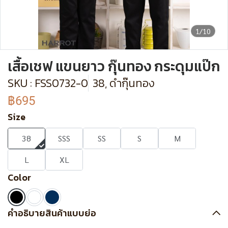
1/10
เสื้อเชฟ แขนยาว กุ๊นทอง กระดุมแป๊ก
SKU : FSS0732-0
38, ดำกุ๊นทอง
฿695
Size
38
SSS
SS
S
M
L
XL
Color
คำอธิบายสินค้าแบบย่อ