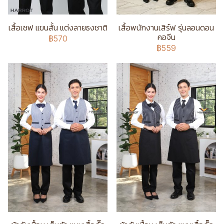
เสื้อเชฟ แขนสั้น แต่งลายธงชาติ
เสื้อพนักงานเสิร์ฟ รุ่นลอนดอน
คอจีน
฿570
฿559