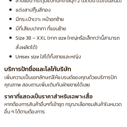
สาบซ่อน กระดุมแป๊กนิกเกิ้ลมุก 2 เม็ดบน (ไม่เป็นสนิม)
แต่งสาปกุ๊นสีทอง
มีกระเป๋าเจาะ หน้าอกซ้าย
มีที่เสียบปากกา ที่แขนซ้าย
Size 38 – XXL (หาก size ใหญ่หรือเล็กกว่านี้สามารถ
สั่งผลิตได้)
Unisex size ใส่ได้ทั้งชายและหญิง
บริการปักชื่อและโลโก้บริษัท
เพิ่มความเป็นเอกลักษณ์ให้แบรนด์ของคุณด้วยบริการปัก
คุณภาพ สอบถามเพิ่มเติมกับฝ่ายขายได้เลย
ราคาที่แสดงเป็นราคาสำหรับเฉพาะเสื้อ
หากต้องการสินค้าอื่นๆที่เข้าชุด กรุณาเลือกชมสินค้าในหมวด
อื่น ๆ ได้ตามต้องการ