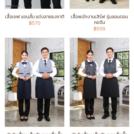
เสื้อเชฟ แขนสั้น แต่งลายธงชาติ
เสื้อพนักงานเสิร์ฟ รุ่นลอนดอน
คอจีน
฿570
฿559