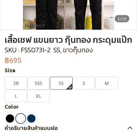
1/10
เสื้อเชฟ แขนยาว กุ๊นทอง กระดุมแป๊ก
SKU : FSS0731-2
SS, ขาวกุ๊นทอง
฿695
Size
38
SSS
SS
S
M
L
XL
Color
คำอธิบายสินค้าแบบย่อ