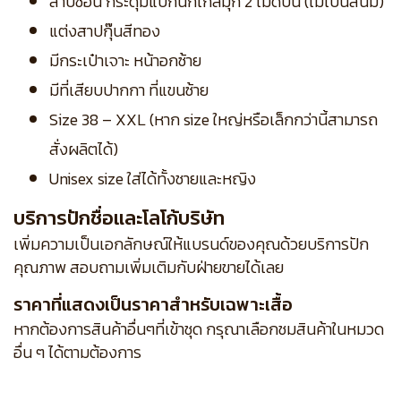
สาบซ่อน กระดุมแป๊กนิกเกิ้ลมุก 2 เม็ดบน (ไม่เป็นสนิม)
แต่งสาปกุ๊นสีทอง
มีกระเป๋าเจาะ หน้าอกซ้าย
มีที่เสียบปากกา ที่แขนซ้าย
Size 38 – XXL (หาก size ใหญ่หรือเล็กกว่านี้สามารถ
สั่งผลิตได้)
Unisex size ใส่ได้ทั้งชายและหญิง
บริการปักชื่อและโลโก้บริษัท
เพิ่มความเป็นเอกลักษณ์ให้แบรนด์ของคุณด้วยบริการปัก
คุณภาพ สอบถามเพิ่มเติมกับฝ่ายขายได้เลย
ราคาที่แสดงเป็นราคาสำหรับเฉพาะเสื้อ
หากต้องการสินค้าอื่นๆที่เข้าชุด กรุณาเลือกชมสินค้าในหมวด
อื่น ๆ ได้ตามต้องการ