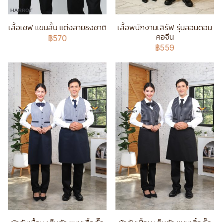
เสื้อเชฟ แขนสั้น แต่งลายธงชาติ
เสื้อพนักงานเสิร์ฟ รุ่นลอนดอน
คอจีน
฿570
฿559