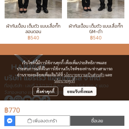
ผ้ากันเปื้อน เต็มตัว แบบเสื้อกั๊ก
ผ้ากันเปื้อน เต็มตัว แบบเสื้อกั๊ก
ลอนดอน
GM-ดำ
฿540
฿540
เว็บไซต์นี้มีการใช้งานคุกกี้ เพื่อเพิ่มประสิทธิภาพและ
ประสบการณ์ที่ดีในการใช้งานเว็บไซต์ของท่าน ท่านสามารถ
อ่านรายละเอียดเพิ่มเติมได้ที่
นโยบายความเป็นส่วนตัว
และ
บริษัท แอร์โรว์ แอพแพเรล จำกัด
นโยบายคุกกี้
ที่อยู่บริษัท : เลขที่ 3,3/1,3/2 ก.ลาดพร้าว ซ.64 แยก 4 แขวง
วังทองหลาง เขตวังทองหลาง กรุงเทพฯ 10310
ตั้งค่าคุกกี้
ยอมรับทั้งหมด
฿770
© Copyright 2025 All Rights Reserved.
เพิ่มลงตะกร้า
ซื้อเลย
ผู้เข้าชมวันนี้
195