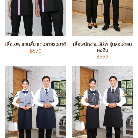
เสื้อเชฟ แขนสั้น แต่งลายธงชาติ
เสื้อพนักงานเสิร์ฟ รุ่นลอนดอน
คอจีน
฿570
฿559