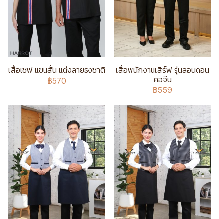
เสื้อเชฟ แขนสั้น แต่งลายธงชาติ
เสื้อพนักงานเสิร์ฟ รุ่นลอนดอน
คอจีน
฿570
฿559