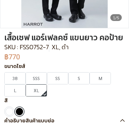
1/5
เสื้อเชฟ แอร์เฟลคซ์ แขนยาว คอป้าย
SKU : FSS0752-7
XL, ดำ
฿770
ขนาดไซส์
38
SSS
SS
S
M
L
XL
สี
คำอธิบายสินค้าแบบย่อ