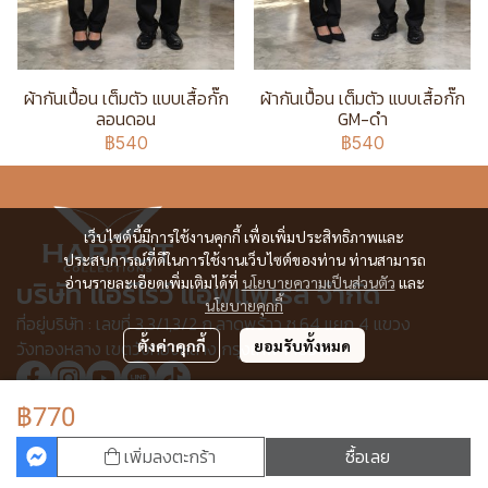
ผ้ากันเปื้อน เต็มตัว แบบเสื้อกั๊ก
ผ้ากันเปื้อน เต็มตัว แบบเสื้อกั๊ก
ลอนดอน
GM-ดำ
฿540
฿540
เว็บไซต์นี้มีการใช้งานคุกกี้ เพื่อเพิ่มประสิทธิภาพและ
ประสบการณ์ที่ดีในการใช้งานเว็บไซต์ของท่าน ท่านสามารถ
อ่านรายละเอียดเพิ่มเติมได้ที่
นโยบายความเป็นส่วนตัว
และ
บริษัท แอร์โรว์ แอพแพเรล จำกัด
นโยบายคุกกี้
ที่อยู่บริษัท : เลขที่ 3,3/1,3/2 ก.ลาดพร้าว ซ.64 แยก 4 แขวง
วังทองหลาง เขตวังทองหลาง กรุงเทพฯ 10310
ตั้งค่าคุกกี้
ยอมรับทั้งหมด
฿770
© Copyright 2025 All Rights Reserved.
เพิ่มลงตะกร้า
ซื้อเลย
ผู้เข้าชมวันนี้
2,595