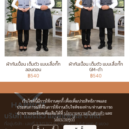
ผ้ากันเปื้อน เต็มตัว แบบเสื้อกั๊ก
ผ้ากันเปื้อน เต็มตัว แบบเสื้อกั๊ก
ลอนดอน
GM-ดำ
฿540
฿540
เว็บไซต์นี้มีการใช้งานคุกกี้ เพื่อเพิ่มประสิทธิภาพและ
ประสบการณ์ที่ดีในการใช้งานเว็บไซต์ของท่าน ท่านสามารถ
บริษัท แอร์โรว์ แอพแพเรล จำกัด
อ่านรายละเอียดเพิ่มเติมได้ที่
นโยบายความเป็นส่วนตัว
และ
นโยบายคุกกี้
ที่อยู่บริษัท : เลขที่ 3,3/1,3/2 ก.ลาดพร้าว ซ.64 แยก 4 แขวง