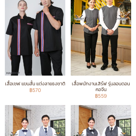
เสื้อเชฟ แขนสั้น แต่งลายธงชาติ
เสื้อพนักงานเสิร์ฟ รุ่นลอนดอน
คอจีน
฿570
฿559