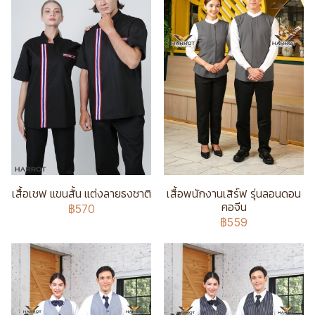
เสื้อเชฟ แขนสั้น แต่งลายธงชาติ
เสื้อพนักงานเสิร์ฟ รุ่นลอนดอน
คอจีน
฿570
฿559