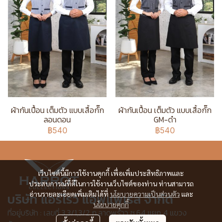
ผ้ากันเปื้อน เต็มตัว แบบเสื้อกั๊ก
ผ้ากันเปื้อน เต็มตัว แบบเสื้อกั๊ก
ลอนดอน
GM-ดำ
฿540
฿540
เว็บไซต์นี้มีการใช้งานคุกกี้ เพื่อเพิ่มประสิทธิภาพและ
ประสบการณ์ที่ดีในการใช้งานเว็บไซต์ของท่าน ท่านสามารถ
อ่านรายละเอียดเพิ่มเติมได้ที่
นโยบายความเป็นส่วนตัว
และ
บริษัท แอร์โรว์ แอพแพเรล จำกัด
นโยบายคุกกี้
ที่อยู่บริษัท : เลขที่ 3,3/1,3/2 ก.ลาดพร้าว ซ.64 แยก 4 แขวง