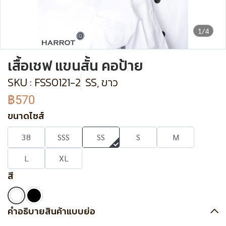
1/4
เสื้อเชฟ แขนสั้น คอป้าย
SKU : FSS0121-2
SS, ขาว
฿570
ขนาดไซส์
38
SSS
SS
S
M
L
XL
สี
คำอธิบายสินค้าแบบย่อ