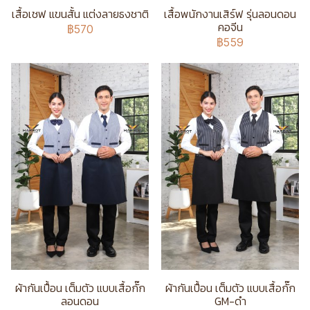
เสื้อเชฟ แขนสั้น แต่งลายธงชาติ
เสื้อพนักงานเสิร์ฟ รุ่นลอนดอน
คอจีน
฿570
฿559
ผ้ากันเปื้อน เต็มตัว แบบเสื้อกั๊ก
ผ้ากันเปื้อน เต็มตัว แบบเสื้อกั๊ก
ลอนดอน
GM-ดำ