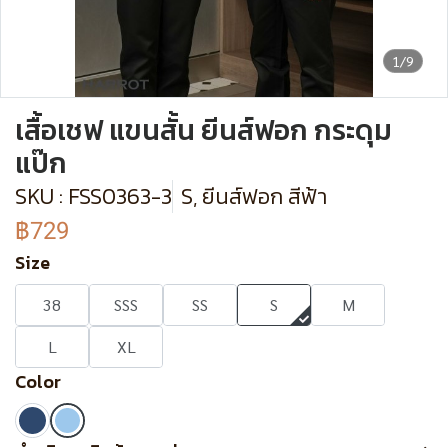
1/9
เสื้อเชฟ แขนสั้น ยีนส์ฟอก กระดุม
แป๊ก
SKU : FSS0363-3
S, ยีนส์ฟอก สีฟ้า
฿729
Size
38
SSS
SS
S
M
L
XL
Color