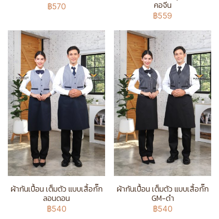
คอจีน
฿570
฿559
ผ้ากันเปื้อน เต็มตัว แบบเสื้อกั๊ก
ผ้ากันเปื้อน เต็มตัว แบบเสื้อกั๊ก
ลอนดอน
GM-ดำ
฿540
฿540