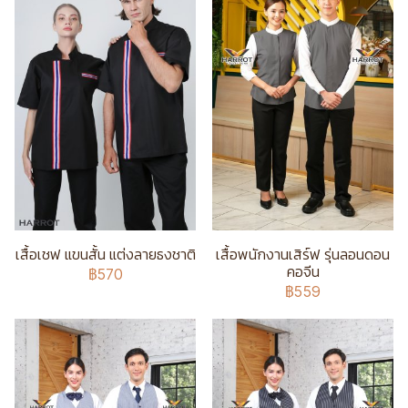
เสื้อเชฟ แขนสั้น แต่งลายธงชาติ
เสื้อพนักงานเสิร์ฟ รุ่นลอนดอน
คอจีน
฿570
฿559