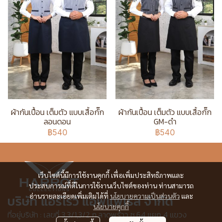
ผ้ากันเปื้อน เต็มตัว แบบเสื้อกั๊ก
ผ้ากันเปื้อน เต็มตัว แบบเสื้อกั๊ก
ลอนดอน
GM-ดำ
฿540
฿540
เว็บไซต์นี้มีการใช้งานคุกกี้ เพื่อเพิ่มประสิทธิภาพและ
ประสบการณ์ที่ดีในการใช้งานเว็บไซต์ของท่าน ท่านสามารถ
อ่านรายละเอียดเพิ่มเติมได้ที่
นโยบายความเป็นส่วนตัว
และ
บริษัท แอร์โรว์ แอพแพเรล จำกัด
นโยบายคุกกี้
ที่อยู่บริษัท : เลขที่ 3,3/1,3/2 ก.ลาดพร้าว ซ.64 แยก 4 แขวง