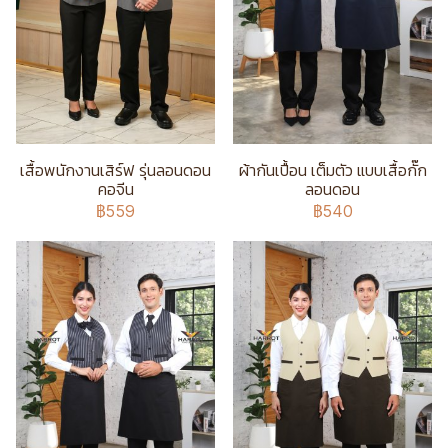
เสื้อพนักงานเสิร์ฟ รุ่นลอนดอน
ผ้ากันเปื้อน เต็มตัว แบบเสื้อกั๊ก
คอจีน
ลอนดอน
฿559
฿540