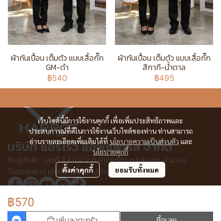
ผ้ากันเปื้อน เต็มตัว แบบเสื้อกั๊ก
ผ้ากันเปื้อน เต็มตัว แบบเสื้อกั๊ก
GM-ดำ
สีกากี-น้ำตาล
฿540
฿495
เว็บไซต์นี้มีการใช้งานคุกกี้ เพื่อเพิ่มประสิทธิภาพและ
ประสบการณ์ที่ดีในการใช้งานเว็บไซต์ของท่าน ท่านสามารถ
อ่านรายละเอียดเพิ่มเติมได้ที่
นโยบายความเป็นส่วนตัว
และ
บริษัท แอร์โรว์ แอพแพเรล จำกัด
นโยบายคุกกี้
ที่อยู่บริษัท : เลขที่ 3,3/1,3/2 ก.ลาดพร้าว ซ.64 แยก 4 แขวง
วังทองหลาง เขตวังทองหลาง กรุงเทพฯ 10310
ตั้งค่าคุกกี้
ยอมรับทั้งหมด
฿570
© Copyright 2025 All Rights Reserved.
เพิ่มลงตะกร้า
ซื้อเลย