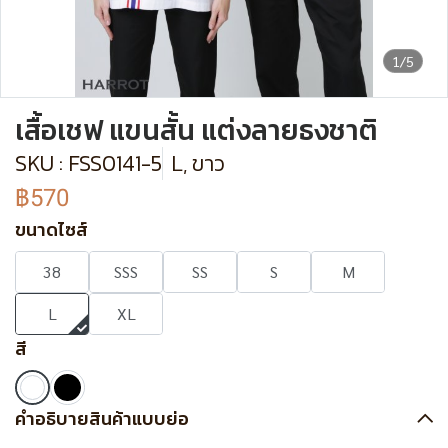
1/5
เสื้อเชฟ แขนสั้น แต่งลายธงชาติ
SKU : FSS0141-5
L, ขาว
฿570
ขนาดไซส์
38
SSS
SS
S
M
L
XL
สี
คำอธิบายสินค้าแบบย่อ