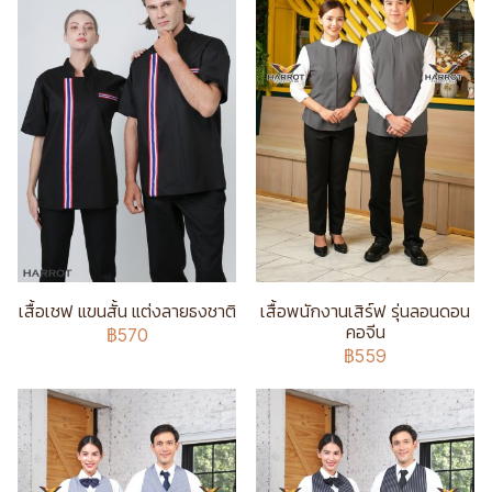
เสื้อเชฟ แขนสั้น แต่งลายธงชาติ
เสื้อพนักงานเสิร์ฟ รุ่นลอนดอน
คอจีน
฿570
฿559