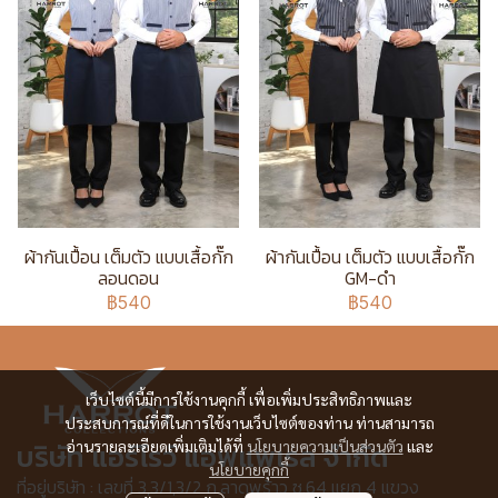
ผ้ากันเปื้อน เต็มตัว แบบเสื้อกั๊ก
ผ้ากันเปื้อน เต็มตัว แบบเสื้อกั๊ก
ลอนดอน
GM-ดำ
฿540
฿540
เว็บไซต์นี้มีการใช้งานคุกกี้ เพื่อเพิ่มประสิทธิภาพและ
ประสบการณ์ที่ดีในการใช้งานเว็บไซต์ของท่าน ท่านสามารถ
บริษัท แอร์โรว์ แอพแพเรล จำกัด
อ่านรายละเอียดเพิ่มเติมได้ที่
นโยบายความเป็นส่วนตัว
และ
นโยบายคุกกี้
ที่อยู่บริษัท : เลขที่ 3,3/1,3/2 ก.ลาดพร้าว ซ.64 แยก 4 แขวง