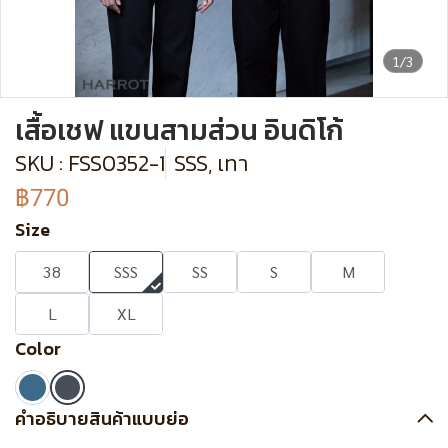
1/3
เสื้อเชฟ แขนสามส่วน อินดิโก้
SKU : FSS0352-1
SSS, เทา
฿770
Size
38
SSS
SS
S
M
L
XL
Color
คำอธิบายสินค้าแบบย่อ