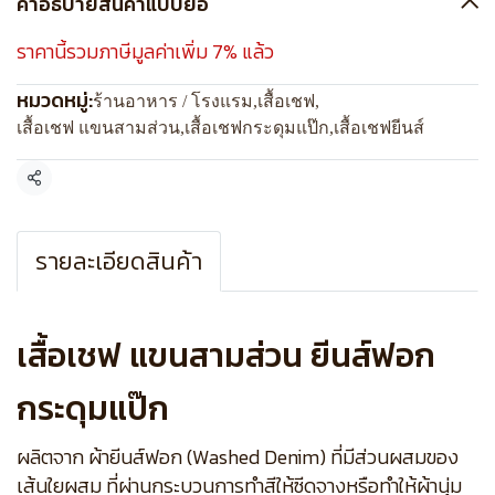
คำอธิบายสินค้าแบบย่อ
ราคานี้รวมภาษีมูลค่าเพิ่ม 7% แล้ว
หมวดหมู่:
ร้านอาหาร / โรงแรม
,
เสื้อเชฟ
,
เสื้อเชฟ แขนสามส่วน
,
เสื้อเชฟกระดุมแป๊ก
,
เสื้อเชฟยีนส์
แชร์
รายละเอียดสินค้า
เสื้อเชฟ แขนสามส่วน ยีนส์ฟอก
กระดุมแป๊ก
ผลิตจาก ผ้ายีนส์ฟอก (Washed Denim) ที่มีส่วนผสมของ
เส้นใยผสม ที่ผ่านกระบวนการทำสีให้ซีดจางหรือทำให้ผ้านุ่ม