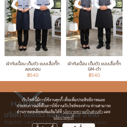
ผ้ากันเปื้อน เต็มตัว แบบเสื้อกั๊ก
ผ้ากันเปื้อน เต็มตัว แบบเสื้อกั๊ก
ลอนดอน
GM-ดำ
฿540
฿540
เว็บไซต์นี้มีการใช้งานคุกกี้ เพื่อเพิ่มประสิทธิภาพและ
ประสบการณ์ที่ดีในการใช้งานเว็บไซต์ของท่าน ท่านสามารถ
อ่านรายละเอียดเพิ่มเติมได้ที่
นโยบายความเป็นส่วนตัว
และ
บริษัท แอร์โรว์ แอพแพเรล จำกัด
นโยบายคุกกี้
ที่อยู่บริษัท : เลขที่ 3,3/1,3/2 ก.ลาดพร้าว ซ.64 แยก 4 แขวง