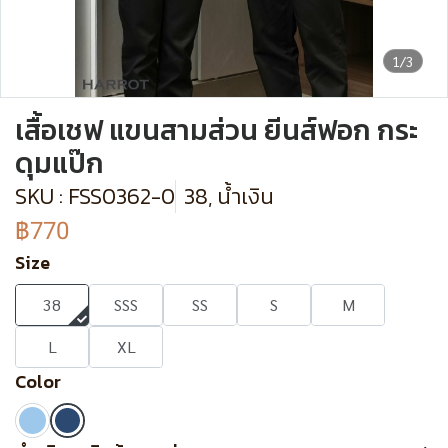
1/3
เสื้อเชฟ แขนสามส่วน ยีนส์ฟอก กระ
ดุมแป๊ก
SKU : FSS0362-0
38, น้ำเงิน
฿770
Size
38
SSS
SS
S
M
L
XL
Color