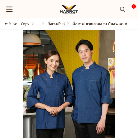
0
หน้าแรก - Copy
...
เสื้อเชฟยีนส์
เสื้อเชฟ แขนสามส่วน ยีนส์ฟอก กระดุมแป๊ก