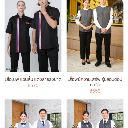
เสื้อเชฟ แขนสั้น แต่งลายธงชาติ
เสื้อพนักงานเสิร์ฟ รุ่นลอนดอน
คอจีน
฿570
฿559