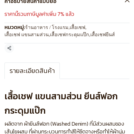
คำอธิบายสินค้าแบบย่อ
ราคานี้รวมภาษีมูลค่าเพิ่ม 7% แล้ว
หมวดหมู่:
ร้านอาหาร / โรงแรม
,
เสื้อเชฟ
,
เสื้อเชฟ แขนสามส่วน
,
เสื้อเชฟกระดุมแป๊ก
,
เสื้อเชฟยีนส์
แชร์
รายละเอียดสินค้า
เสื้อเชฟ แขนสามส่วน ยีนส์ฟอก
กระดุมแป๊ก
ผลิตจาก ผ้ายีนส์ฟอก (Washed Denim) ที่มีส่วนผสมของ
เส้นใยผสม ที่ผ่านกระบวนการทำสีให้ซีดจางหรือทำให้ผ้านุ่ม