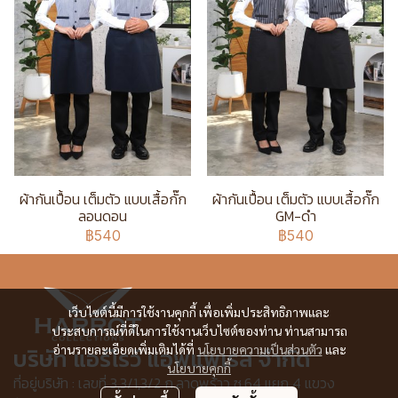
ผ้ากันเปื้อน เต็มตัว แบบเสื้อกั๊ก
ผ้ากันเปื้อน เต็มตัว แบบเสื้อกั๊ก
ลอนดอน
GM-ดำ
฿540
฿540
เว็บไซต์นี้มีการใช้งานคุกกี้ เพื่อเพิ่มประสิทธิภาพและ
ประสบการณ์ที่ดีในการใช้งานเว็บไซต์ของท่าน ท่านสามารถ
อ่านรายละเอียดเพิ่มเติมได้ที่
นโยบายความเป็นส่วนตัว
และ
บริษัท แอร์โรว์ แอพแพเรล จำกัด
นโยบายคุกกี้
ที่อยู่บริษัท : เลขที่ 3,3/1,3/2 ก.ลาดพร้าว ซ.64 แยก 4 แขวง