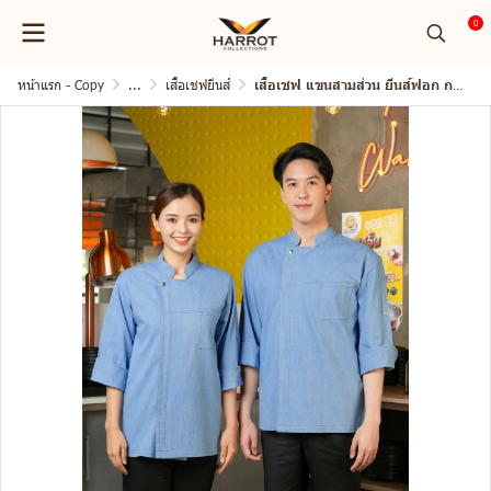
0
หน้าแรก - Copy
...
เสื้อเชฟยีนส์
เสื้อเชฟ แขนสามส่วน ยีนส์ฟอก กระดุมแป๊ก