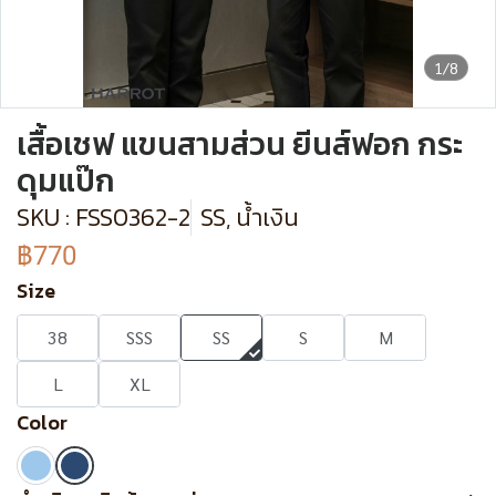
1/8
เสื้อเชฟ แขนสามส่วน ยีนส์ฟอก กระ
ดุมแป๊ก
SKU : FSS0362-2
SS, น้ำเงิน
฿770
Size
38
SSS
SS
S
M
L
XL
Color