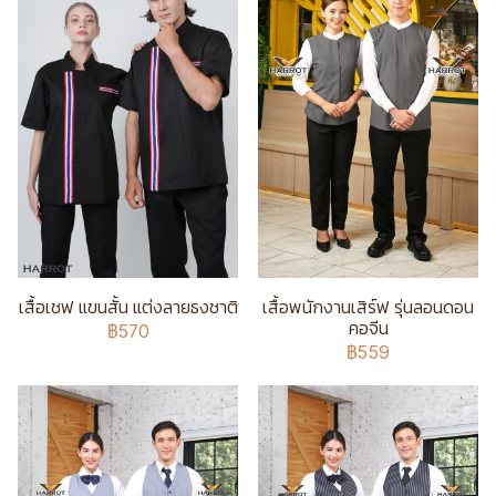
เสื้อเชฟ แขนสั้น แต่งลายธงชาติ
เสื้อพนักงานเสิร์ฟ รุ่นลอนดอน
คอจีน
฿570
฿559