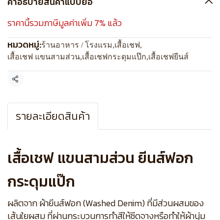
คำอธิบายสินค้าแบบย่อ
ราคานี้รวมภาษีมูลค่าเพิ่ม 7% แล้ว
หมวดหมู่:
ร้านอาหาร / โรงแรม
,
เสื้อเชฟ
,
เสื้อเชฟ แขนสามส่วน
,
เสื้อเชฟกระดุมแป๊ก
,
เสื้อเชฟยีนส์
แชร์
รายละเอียดสินค้า
เสื้อเชฟ แขนสามส่วน ยีนส์ฟอก
กระดุมแป๊ก
ผลิตจาก ผ้ายีนส์ฟอก (Washed Denim) ที่มีส่วนผสมของ
เส้นใยผสม ที่ผ่านกระบวนการทำสีให้ซีดจางหรือทำให้ผ้านุ่ม