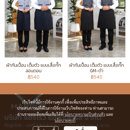
ผ้ากันเปื้อน เต็มตัว แบบเสื้อกั๊ก
ผ้ากันเปื้อน เต็มตัว แบบเสื้อกั๊ก
ลอนดอน
GM-ดำ
฿540
฿540
เว็บไซต์นี้มีการใช้งานคุกกี้ เพื่อเพิ่มประสิทธิภาพและ
ประสบการณ์ที่ดีในการใช้งานเว็บไซต์ของท่าน ท่านสามารถ
อ่านรายละเอียดเพิ่มเติมได้ที่
นโยบายความเป็นส่วนตัว
และ
บริษัท แอร์โรว์ แอพแพเรล จำกัด
นโยบายคุกกี้
ที่อยู่บริษัท : เลขที่ 3,3/1,3/2 ก.ลาดพร้าว ซ.64 แยก 4 แขวง