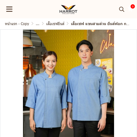
0
หน้าแรก - Copy
...
เสื้อเชฟยีนส์
เสื้อเชฟ แขนสามส่วน ยีนส์ฟอก กระดุมแป๊ก