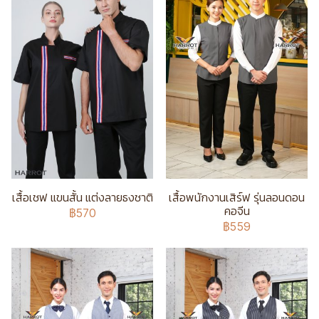
เสื้อเชฟ แขนสั้น แต่งลายธงชาติ
เสื้อพนักงานเสิร์ฟ รุ่นลอนดอน
คอจีน
฿570
฿559