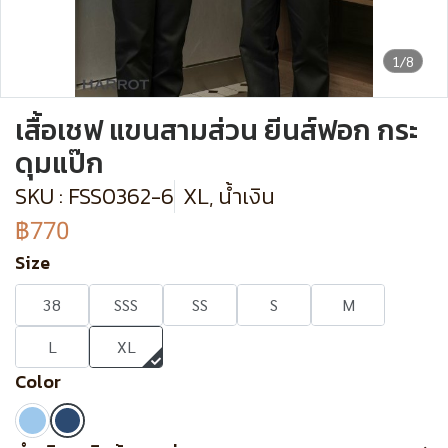
1/8
เสื้อเชฟ แขนสามส่วน ยีนส์ฟอก กระ
ดุมแป๊ก
SKU : FSS0362-6
XL, น้ำเงิน
฿770
Size
38
SSS
SS
S
M
L
XL
Color