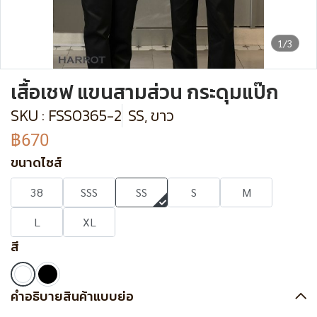
1/3
เสื้อเชฟ แขนสามส่วน กระดุมแป๊ก
SKU : FSS0365-2
SS, ขาว
฿670
ขนาดไซส์
38
SSS
SS
S
M
L
XL
สี
คำอธิบายสินค้าแบบย่อ