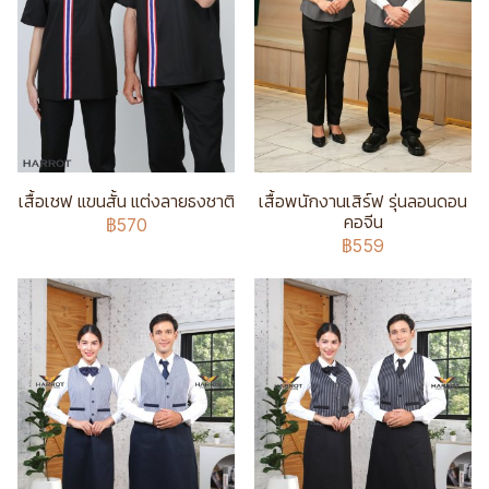
เสื้อเชฟ แขนสั้น แต่งลายธงชาติ
เสื้อพนักงานเสิร์ฟ รุ่นลอนดอน
คอจีน
฿570
฿559