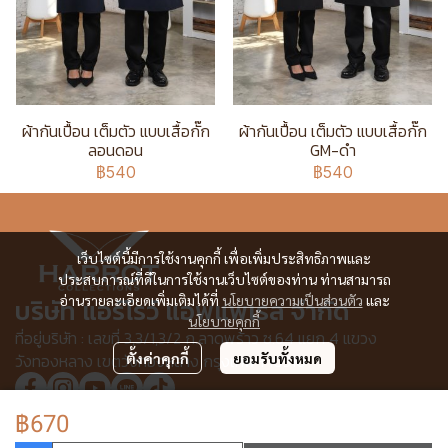
ผ้ากันเปื้อน เต็มตัว แบบเสื้อกั๊ก
ผ้ากันเปื้อน เต็มตัว แบบเสื้อกั๊ก
ลอนดอน
GM-ดำ
฿540
฿540
เว็บไซต์นี้มีการใช้งานคุกกี้ เพื่อเพิ่มประสิทธิภาพและ
ประสบการณ์ที่ดีในการใช้งานเว็บไซต์ของท่าน ท่านสามารถ
อ่านรายละเอียดเพิ่มเติมได้ที่
นโยบายความเป็นส่วนตัว
และ
บริษัท แอร์โรว์ แอพแพเรล จำกัด
นโยบายคุกกี้
ที่อยู่บริษัท : เลขที่ 3,3/1,3/2 ก.ลาดพร้าว ซ.64 แยก 4 แขวง
วังทองหลาง เขตวังทองหลาง กรุงเทพฯ 10310
ตั้งค่าคุกกี้
ยอมรับทั้งหมด
฿670