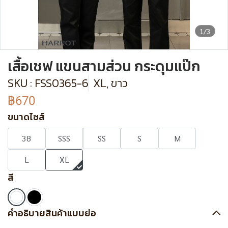
1/3
เสื้อเชฟ แขนสามส่วน กระดุมแป๊ก
SKU : FSS0365-6
XL, ขาว
฿670
ขนาดไซส์
38
SSS
SS
S
M
L
XL
สี
คำอธิบายสินค้าแบบย่อ