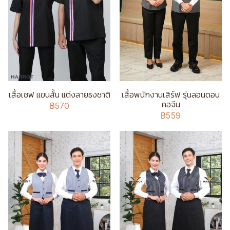
เสื้อเชฟ แขนสั้น แต่งลายธงชาติ
เสื้อพนักงานเสิร์ฟ รุ่นลอนดอน
คอจีน
฿570
฿559