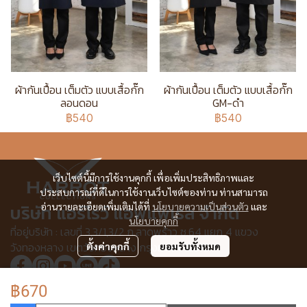
ผ้ากันเปื้อน เต็มตัว แบบเสื้อกั๊ก
ผ้ากันเปื้อน เต็มตัว แบบเสื้อกั๊ก
ลอนดอน
GM-ดำ
฿540
฿540
เว็บไซต์นี้มีการใช้งานคุกกี้ เพื่อเพิ่มประสิทธิภาพและ
ประสบการณ์ที่ดีในการใช้งานเว็บไซต์ของท่าน ท่านสามารถ
บริษัท แอร์โรว์ แอพแพเรล จำกัด
อ่านรายละเอียดเพิ่มเติมได้ที่
นโยบายความเป็นส่วนตัว
และ
นโยบายคุกกี้
ที่อยู่บริษัท : เลขที่ 3,3/1,3/2 ก.ลาดพร้าว ซ.64 แยก 4 แขวง
วังทองหลาง เขตวังทองหลาง กรุงเทพฯ 10310
ตั้งค่าคุกกี้
ยอมรับทั้งหมด
฿670