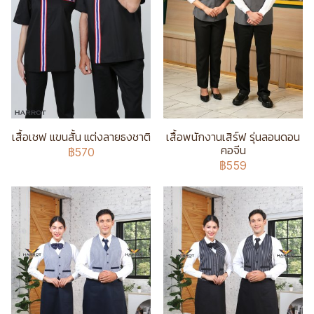
เสื้อเชฟ แขนสั้น แต่งลายธงชาติ
เสื้อพนักงานเสิร์ฟ รุ่นลอนดอน
คอจีน
฿570
฿559