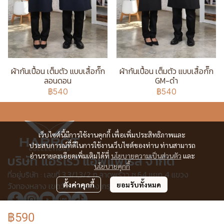
ผ้ากันเปื้อน เต็มตัว แบบเสื้อกั๊ก
ผ้ากันเปื้อน เต็มตัว แบบเสื้อกั๊ก
ลอนดอน
GM-ดำ
฿540
฿540
เว็บไซต์นี้มีการใช้งานคุกกี้ เพื่อเพิ่มประสิทธิภาพและ
ประสบการณ์ที่ดีในการใช้งานเว็บไซต์ของท่าน ท่านสามารถ
อ่านรายละเอียดเพิ่มเติมได้ที่
นโยบายความเป็นส่วนตัว
และ
บริษัท แอร์โรว์ แอพแพเรล จำกัด
นโยบายคุกกี้
ที่อยู่บริษัท : เลขที่ 3,3/1,3/2 ก.ลาดพร้าว ซ.64 แยก 4 แขวง
วังทองหลาง เขตวังทองหลาง กรุงเทพฯ 10310
ตั้งค่าคุกกี้
ยอมรับทั้งหมด
฿590