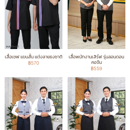
เสื้อเชฟ แขนสั้น แต่งลายธงชาติ
เสื้อพนักงานเสิร์ฟ รุ่นลอนดอน
คอจีน
฿570
฿559