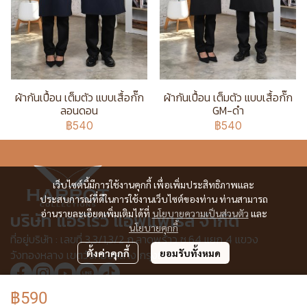
ผ้ากันเปื้อน เต็มตัว แบบเสื้อกั๊ก
ผ้ากันเปื้อน เต็มตัว แบบเสื้อกั๊ก
ลอนดอน
GM-ดำ
฿540
฿540
เว็บไซต์นี้มีการใช้งานคุกกี้ เพื่อเพิ่มประสิทธิภาพและ
ประสบการณ์ที่ดีในการใช้งานเว็บไซต์ของท่าน ท่านสามารถ
อ่านรายละเอียดเพิ่มเติมได้ที่
นโยบายความเป็นส่วนตัว
และ
บริษัท แอร์โรว์ แอพแพเรล จำกัด
นโยบายคุกกี้
ที่อยู่บริษัท : เลขที่ 3,3/1,3/2 ก.ลาดพร้าว ซ.64 แยก 4 แขวง
วังทองหลาง เขตวังทองหลาง กรุงเทพฯ 10310
ตั้งค่าคุกกี้
ยอมรับทั้งหมด
฿590