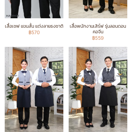
เสื้อเชฟ แขนสั้น แต่งลายธงชาติ
เสื้อพนักงานเสิร์ฟ รุ่นลอนดอน
คอจีน
฿570
฿559