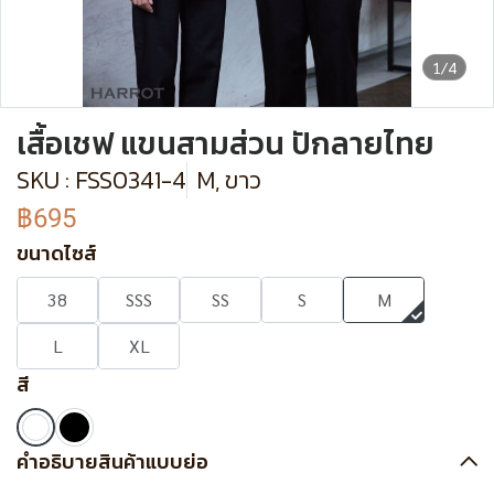
1/4
เสื้อเชฟ แขนสามส่วน ปักลายไทย
SKU : FSS0341-4
M, ขาว
฿695
ขนาดไซส์
38
SSS
SS
S
M
L
XL
สี
คำอธิบายสินค้าแบบย่อ