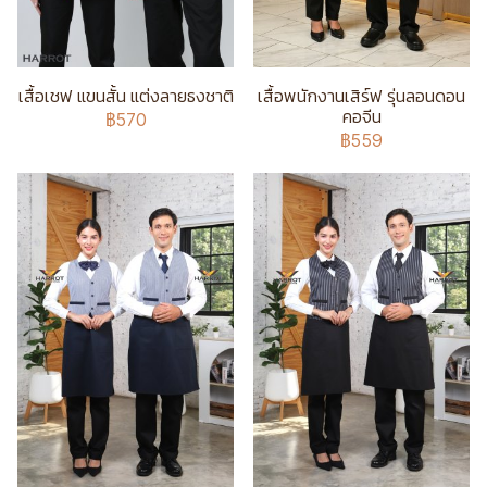
เสื้อเชฟ แขนสั้น แต่งลายธงชาติ
เสื้อพนักงานเสิร์ฟ รุ่นลอนดอน
คอจีน
฿570
฿559