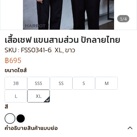
1/4
เสื้อเชฟ แขนสามส่วน ปักลายไทย
SKU : FSS0341-6
XL, ขาว
฿695
ขนาดไซส์
38
SSS
SS
S
M
L
XL
สี
คำอธิบายสินค้าแบบย่อ