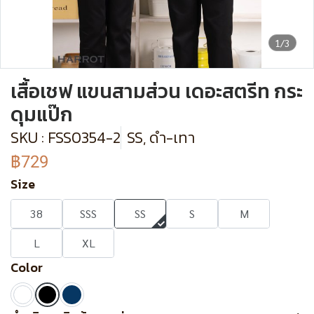
1/3
เสื้อเชฟ แขนสามส่วน เดอะสตรีท กระ
ดุมแป๊ก
SKU : FSS0354-2
SS, ดำ-เทา
฿729
Size
38
SSS
SS
S
M
L
XL
Color