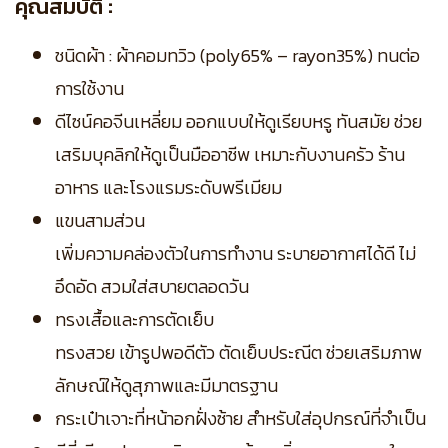
คุณสมบัติ :
ชนิดผ้า : ผ้าคอมทวิว (poly65% – rayon35%) ทนต่อ
การใช้งาน
ดีไซน์คอจีนเหลี่ยม ออกแบบให้ดูเรียบหรู ทันสมัย ช่วย
เสริมบุคลิกให้ดูเป็นมืออาชีพ เหมาะกับงานครัว ร้าน
อาหาร และโรงแรมระดับพรีเมียม
แขนสามส่วน
เพิ่มความคล่องตัวในการทำงาน ระบายอากาศได้ดี ไม่
อึดอัด สวมใส่สบายตลอดวัน
ทรงเสื้อและการตัดเย็บ
ทรงสวย เข้ารูปพอดีตัว ตัดเย็บประณีต ช่วยเสริมภาพ
ลักษณ์ให้ดูสุภาพและมีมาตรฐาน
กระเป๋าเจาะที่หน้าอกฝั่งซ้าย สำหรับใส่อุปกรณ์ที่จำเป็น