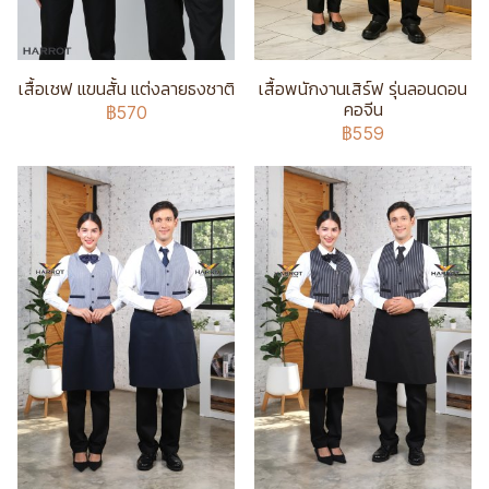
เสื้อเชฟ แขนสั้น แต่งลายธงชาติ
เสื้อพนักงานเสิร์ฟ รุ่นลอนดอน
คอจีน
฿570
฿559