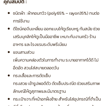
คุณสมบัติ :
ชนิดผ้า : ผ้าคอมทวิว (poly65% – rayon35%) ทนต่อ
การใช้งาน
ดีไซน์คอจีนเหลี่ยม ออกแบบให้ดูเรียบหรู ทันสมัย ช่วย
เสริมบุคลิกให้ดูเป็นมืออาชีพ เหมาะกับงานครัว ร้าน
อาหาร และโรงแรมระดับพรีเมียม
แขนสามส่วน
เพิ่มความคล่องตัวในการทำงาน ระบายอากาศได้ดี ไม่
อึดอัด สวมใส่สบายตลอดวัน
ทรงเสื้อและการตัดเย็บ
ทรงสวย เข้ารูปพอดีตัว ตัดเย็บประณีต ช่วยเสริมภาพ
ลักษณ์ให้ดูสุภาพและมีมาตรฐาน
กระเป๋าเจาะที่หน้าอกฝั่งซ้าย สำหรับใส่อุปกรณ์ที่จำเป็น