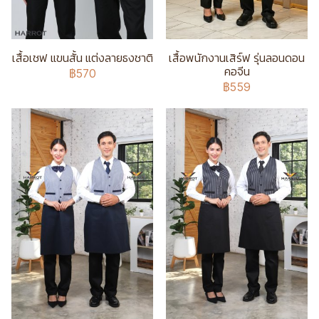
เสื้อเชฟ แขนสั้น แต่งลายธงชาติ
เสื้อพนักงานเสิร์ฟ รุ่นลอนดอน
คอจีน
฿570
฿559