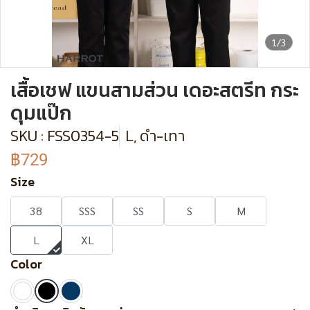
1/3
เสื้อเชฟ แขนสามส่วน เดอะสตรีท กระ
ดุมแป๊ก
SKU : FSS0354-5
L, ดำ-เทา
฿729
Size
38
SSS
SS
S
M
L
XL
Color