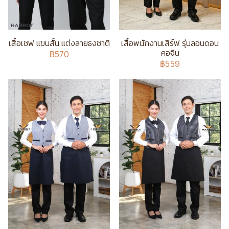
เสื้อเชฟ แขนสั้น แต่งลายธงชาติ
เสื้อพนักงานเสิร์ฟ รุ่นลอนดอน
คอจีน
฿570
฿559