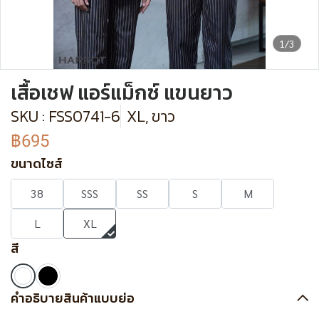
1/3
เสื้อเชฟ แอร์แม็กซ์ แขนยาว
SKU : FSS0741-6
XL, ขาว
฿695
ขนาดไซส์
38
SSS
SS
S
M
L
XL
สี
คำอธิบายสินค้าแบบย่อ