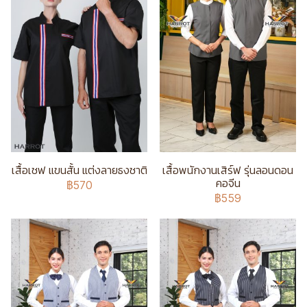
เสื้อเชฟ แขนสั้น แต่งลายธงชาติ
เสื้อพนักงานเสิร์ฟ รุ่นลอนดอน
คอจีน
฿570
฿559