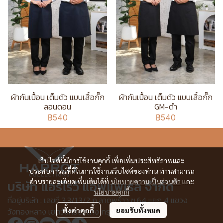
ผ้ากันเปื้อน เต็มตัว แบบเสื้อกั๊ก
ผ้ากันเปื้อน เต็มตัว แบบเสื้อกั๊ก
ลอนดอน
GM-ดำ
฿540
฿540
เว็บไซต์นี้มีการใช้งานคุกกี้ เพื่อเพิ่มประสิทธิภาพและ
ประสบการณ์ที่ดีในการใช้งานเว็บไซต์ของท่าน ท่านสามารถ
อ่านรายละเอียดเพิ่มเติมได้ที่
นโยบายความเป็นส่วนตัว
และ
บริษัท แอร์โรว์ แอพแพเรล จำกัด
นโยบายคุกกี้
ที่อยู่บริษัท : เลขที่ 3,3/1,3/2 ก.ลาดพร้าว ซ.64 แยก 4 แขวง
วังทองหลาง เขตวังทองหลาง กรุงเทพฯ 10310
ตั้งค่าคุกกี้
ยอมรับทั้งหมด