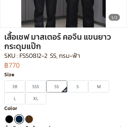
1/2
เสื้อเชฟ มาสเตอร์ คอจีน แขนยาว
กระดุมแป๊ก
SKU : FSS0812-2
SS, กรม-ฟ้า
฿770
Size
38
SSS
SS
S
M
L
XL
Color