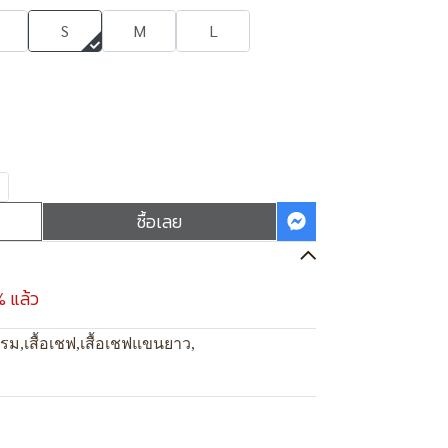
S
M
L
ซื้อเลย
% แล้ว
แรม
,
เสื้อเชฟ
,
เสื้อเชฟแขนยาว
,