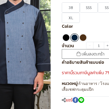
38
SSS
SS
XL
Color
จำนวน
เพิ่มลงตะกร้า
คำอธิบายสินค้าแบบย่อ
ราคานี้รวมภาษีมูลค่าเพิ่ม 7
หมวดหมู่:
ร้านอาหาร / โรง
เสื้อเชฟกระดุมแป๊ก
แชร์