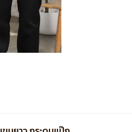
 แขนยาว กระดุมแป๊ก