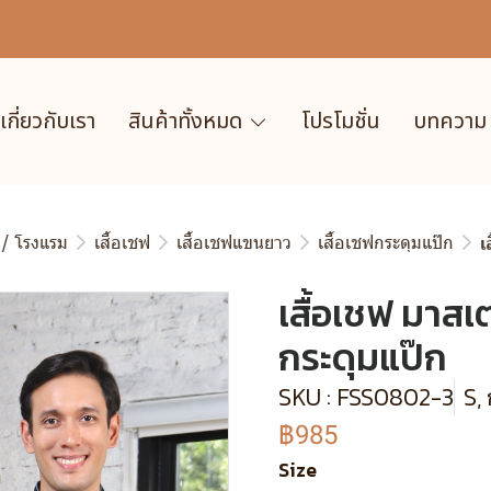
เกี่ยวกับเรา
สินค้าทั้งหมด
โปรโมชั่น
บทความ
 / โรงแรม
เสื้อเชฟ
เสื้อเชฟแขนยาว
เสื้อเชฟกระดุมแป๊ก
เ
เสื้อเชฟ มาส
กระดุมแป๊ก
SKU : FSS0802-3
S,
฿985
Size