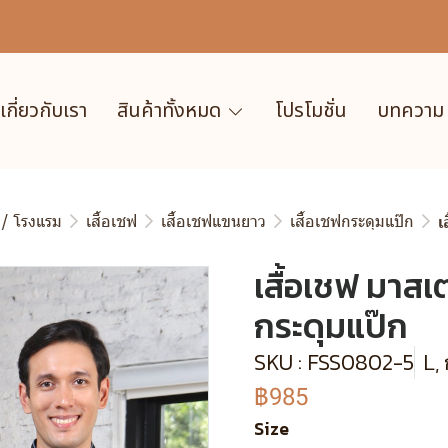
เกี่ยวกับเรา
สินค้าทั้งหมด
โปรโมชั่น
บทความ
 / โรงแรม
เสื้อเชฟ
เสื้อเชฟแขนยาว
เสื้อเชฟกระดุมแป๊ก
เ
เสื้อเชฟ มาส
กระดุมแป๊ก
SKU : FSS0802-5
L,
฿985
Size