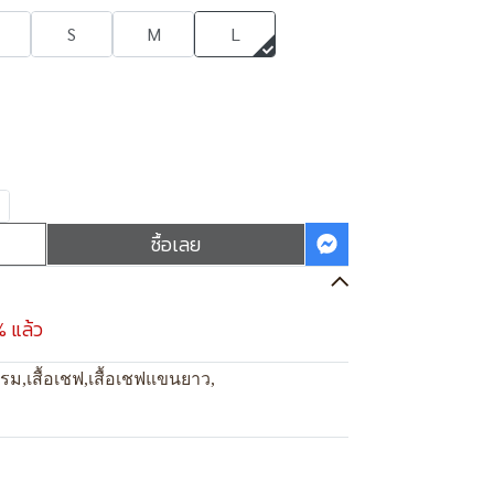
S
M
L
ซื้อเลย
% แล้ว
แรม
,
เสื้อเชฟ
,
เสื้อเชฟแขนยาว
,