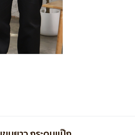
 แขนยาว กระดุมแป๊ก