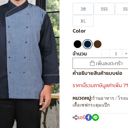
38
SSS
SS
XL
Color
จำนวน
เพิ่มลงตะกร้า
คำอธิบายสินค้าแบบย่อ
ราคานี้รวมภาษีมูลค่าเพิ่ม 7
หมวดหมู่:
ร้านอาหาร / โรง
เสื้อเชฟกระดุมแป๊ก
แชร์