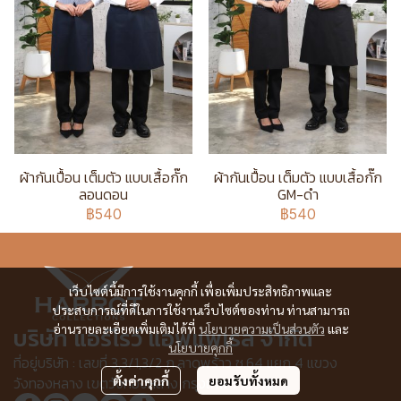
ผ้ากันเปื้อน เต็มตัว แบบเสื้อกั๊ก
ผ้ากันเปื้อน เต็มตัว แบบเสื้อกั๊ก
ลอนดอน
GM-ดำ
฿540
฿540
เว็บไซต์นี้มีการใช้งานคุกกี้ เพื่อเพิ่มประสิทธิภาพและ
ประสบการณ์ที่ดีในการใช้งานเว็บไซต์ของท่าน ท่านสามารถ
อ่านรายละเอียดเพิ่มเติมได้ที่
นโยบายความเป็นส่วนตัว
และ
บริษัท แอร์โรว์ แอพแพเรล จำกัด
นโยบายคุกกี้
ที่อยู่บริษัท : เลขที่ 3,3/1,3/2 ก.ลาดพร้าว ซ.64 แยก 4 แขวง
วังทองหลาง เขตวังทองหลาง กรุงเทพฯ 10310
ตั้งค่าคุกกี้
ยอมรับทั้งหมด