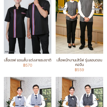
เสื้อเชฟ แขนสั้น แต่งลายธงชาติ
เสื้อพนักงานเสิร์ฟ รุ่นลอนดอน
คอจีน
฿570
฿559