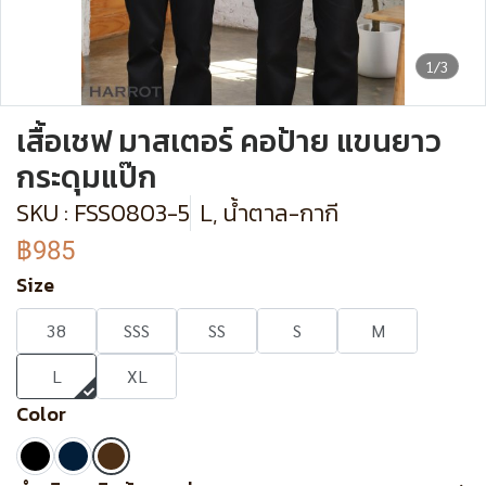
1/3
เสื้อเชฟ มาสเตอร์ คอป้าย แขนยาว
กระดุมแป๊ก
SKU : FSS0803-5
L, น้ำตาล-กากี
฿985
Size
38
SSS
SS
S
M
L
XL
Color