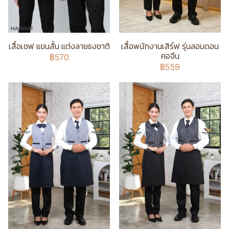
เสื้อเชฟ แขนสั้น แต่งลายธงชาติ
เสื้อพนักงานเสิร์ฟ รุ่นลอนดอน
คอจีน
฿570
฿559