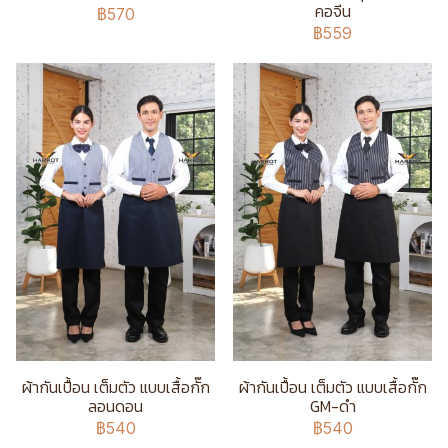
คอจีน
฿570
฿559
ผ้ากันเปื้อน เต็มตัว แบบเสื้อกั๊ก
ผ้ากันเปื้อน เต็มตัว แบบเสื้อกั๊ก
ลอนดอน
GM-ดำ
฿540
฿540