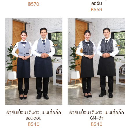
คอจีน
฿570
฿559
ผ้ากันเปื้อน เต็มตัว แบบเสื้อกั๊ก
ผ้ากันเปื้อน เต็มตัว แบบเสื้อกั๊ก
ลอนดอน
GM-ดำ
฿540
฿540