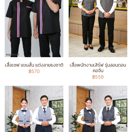
เสื้อเชฟ แขนสั้น แต่งลายธงชาติ
เสื้อพนักงานเสิร์ฟ รุ่นลอนดอน
คอจีน
฿570
฿559