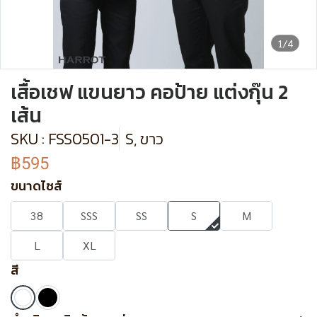
1/4
เสื้อเชฟ แขนยาว คอป้าย แต่งกุ๊น 2
เส้น
SKU : FSS0501-3
S, ขาว
฿595
ขนาดไซส์
38
SSS
SS
S
M
L
XL
สี