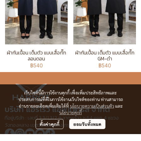
ผ้ากันเปื้อน เต็มตัว แบบเสื้อกั๊ก
ผ้ากันเปื้อน เต็มตัว แบบเสื้อกั๊ก
ลอนดอน
GM-ดำ
฿540
฿540
เว็บไซต์นี้มีการใช้งานคุกกี้ เพื่อเพิ่มประสิทธิภาพและ
ประสบการณ์ที่ดีในการใช้งานเว็บไซต์ของท่าน ท่านสามารถ
อ่านรายละเอียดเพิ่มเติมได้ที่
นโยบายความเป็นส่วนตัว
และ
บริษัท แอร์โรว์ แอพแพเรล จำกัด
นโยบายคุกกี้
ที่อยู่บริษัท : เลขที่ 3,3/1,3/2 ก.ลาดพร้าว ซ.64 แยก 4 แขวง
วังทองหลาง เขตวังทองหลาง กรุงเทพฯ 10310
ตั้งค่าคุกกี้
ยอมรับทั้งหมด