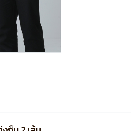
งกุ๊น 2 เส้น