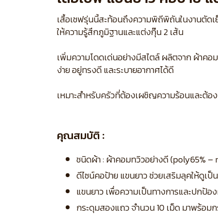
เสื้อเชฟรุ่นนี้สะท้อนถึงความพิถีพิถันในงานตัดเ
ให้ความรู้สึกภูมิฐานและแต่งกุ๊น 2 เส้น
เพิ่มความโดดเด่นอย่างมีสไตล์ ผลิตจาก ผ้าคอ
ง่าย อยู่ทรงดี และระบายอากาศได้ดี
เหมาะสำหรับครัวที่ต้องเผชิญความร้อนและต้
คุณสมบัติ :
ชนิดผ้า : ผ้าคอมทวิวอย่างดี (poly65% 
ดีไซน์คอป้าย แขนยาว ช่วยเสริมลุคให้ดูเป
แขนยาว เพื่อความเป็นทางการและปกป้องผ
กระดุมสองแถว จำนวน 10 เม็ด มาพร้อมกร